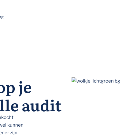
ng
op je
le audit
gekocht
e wel kunnen
ner zijn.