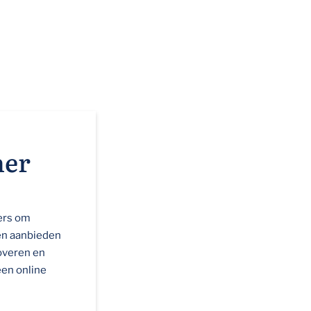
ner
ers om
nen aanbieden
overen en
een online