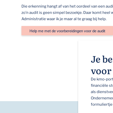
Die erkenning hangt af van het oordeel van een aud
zo’n audit is geen simpel bezoekje. Daar komt heel wa
Administratie waar ik je maar al te graag bij help.
Help me met de voorbereidingen voor de audit
Je b
voor
De kmo-port
financiële s
als dienstv
Ondernemen 
formuliertje