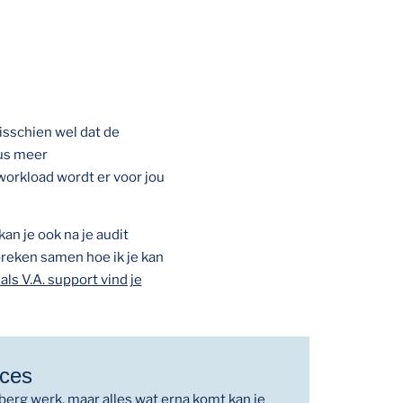
isschien wel dat de
dus meer
workload wordt er voor jou
kan je ook na je audit
preken samen hoe ik je kan
als V.A. support vind je
oces
berg werk, maar alles wat erna komt kan je