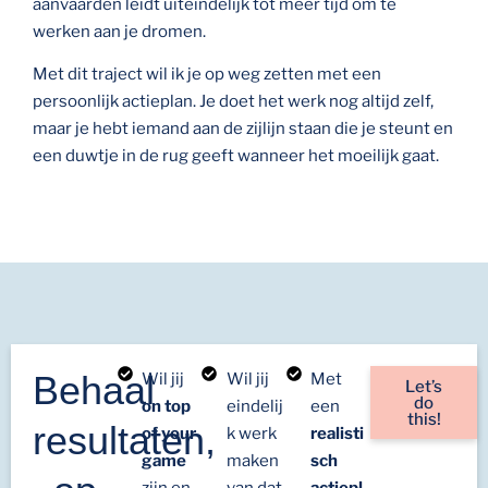
aanvaarden leidt uiteindelijk tot meer tijd om te
werken aan je dromen.
Met dit traject wil ik je op weg zetten met een
persoonlijk actieplan. Je doet het werk nog altijd zelf,
maar je hebt iemand aan de zijlijn staan die je steunt en
een duwtje in de rug geeft wanneer het moeilijk gaat.
Behaal
Wil jij
Wil jij
Met
Let’s
do
on top
eindelij
een
this!
resultaten,
of your
k werk
realisti
game
maken
sch
zijn en
van dat
actiepl