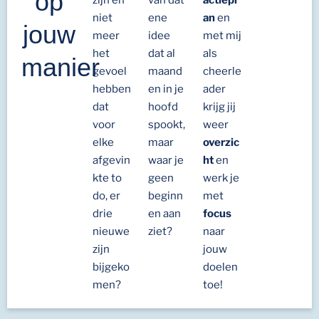
op
niet
ene
an
en
jouw
meer
idee
met mij
het
dat al
als
manier
gevoel
maand
cheerle
hebben
en in je
ader
dat
hoofd
krijg jij
voor
spookt,
weer
elke
maar
overzic
afgevin
waar je
ht
en
kte to
geen
werk je
do, er
beginn
met
drie
en aan
focus
nieuwe
ziet?
naar
zijn
jouw
bijgeko
doelen
men?
toe!